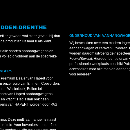
MIDDEN-DRENTHE
ONDERHOUD VAN AANHANGWAGEN
eeft er gewoon wat meer gevoel bij dan
de producten uit naar u als klant.
Wij beschikken over een modern inger
aanhangwagen of caravan uitvoeren. B
or alle soorten aanhangwagens en
worden daarom uitvoerig geïnspecteer
 volledig voldoen aan de specifieke
Focwa/Bovag). Hierdoor bent u ervan 
professionele werkplaats beschikt Pat
accessoires voor alle merken aanhang
ANGERS
voor iedereen.
n Premium Dealer van Hapert voor
en onze regio van Emmen, Coevorden,
n, Westerbork, Beilen tot
 naam van Hapert aanhangwagens
en kracht. Het is dan ook geen
gwagens van HAPERT worden door PAS
mma. Deze multi aanhanger is naast
l ruimte. Voor hoveniers een perfece