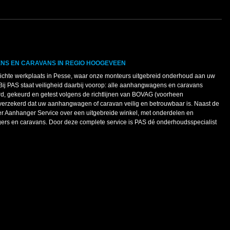
S EN CARAVANS IN REGIO HOOGEVEEN
ichte werkplaats in Pesse, waar onze monteurs uitgebreid onderhoud aan uw
ij PAS staat veiligheid daarbij voorop: alle aanhangwagens en caravans
d, gekeurd en getest volgens de richtlijnen van BOVAG (voorheen
verzekerd dat uw aanhangwagen of caravan veilig en betrouwbaar is. Naast de
er Aanhanger Service over een uitgebreide winkel, met onderdelen en
ers en caravans. Door deze complete service is PAS dé onderhoudsspecialist