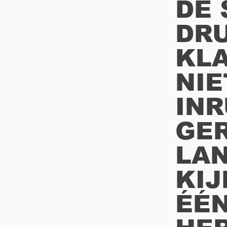
DE 
DR
KLA
NIE
INR
GE
LAN
KIJ
ÉÉN