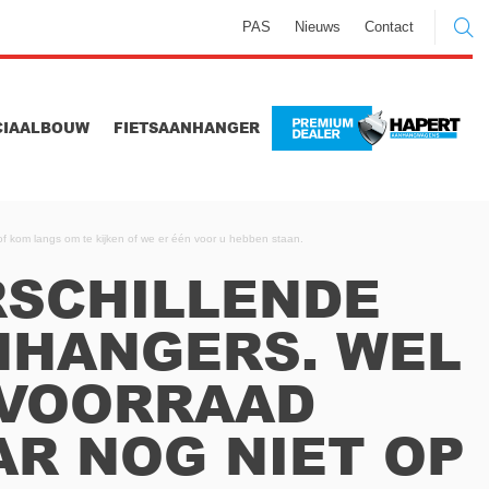
PAS
Nieuws
Contact
CIAALBOUW
FIETSAANHANGER
 of kom langs om te kijken of we er één voor u hebben staan.
RSCHILLENDE
NHANGERS. WEL
 VOORRAAD
R NOG NIET OP