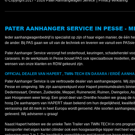
© Copyright 2017 - 2026 Pater Aanhangwagen Service
Privacy verklaring
PATER AANHANGER SERVICE IN PESSE - 
Ieder aanhangwagenbedrijf is specialist op zijn of haar eigen manier, de één h
de ander. Bij PAS gaan we uit van de techniek en leveren we vanuit een PASsie 
Pater Aanhanger Service verzorgt het onderhoud, keuringen, schadeherstel vo
caravans. In de werkplaats in Pesse bouwt PAS ook speciaalbouw modellen, die
wensen van onze klanten en RDW gekeurd zijn.
OFFICIAL DEALER VAN HAPERT , TWIN-TECH EN DAXARA / ERDÉ AANH
Pater Aanhanger Service is uw vertrouwde dealer van aanhangwagens. Wij zij
Pesse en omgeving. We zijn aanspreekpunt voor Hapert premiumdealers binn
Dedemsvaart, Ommen, Zuidwolde, Meppel, Ruinerwold, Ruinen, Dwingeloo, Asse
aan Hoogeveen weer terug. Een groot deel van Drenthe houden we graag de
hoog.De aanhangers van HAPERT staan bekend om hun degelijkheid, kwaliteit 
verrassing dat dit merk in heel Europa wordt geroemd. Alle soorten aanhan
geleverd. Wij adviseren u graag!
Naast Hapert hebben we de unieke Twin Trailer van TWIN TECH in ons progra
transporter met eigen kantel cilinder ook een hoogwaardige kipper met heel vee