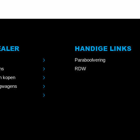
EALER
HANDIGE LINKS
Paraboolvering
ns
RDW
n kopen
gwagens