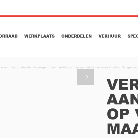
ORRAAD
WERKPLAATS
ONDERDELEN
VERHUUR
SPE
 nog niet op de site. Vanwege drukte met klanten zijn we niet bij met onze inruilers. Bel gerust
VE
AA
OP
MAA