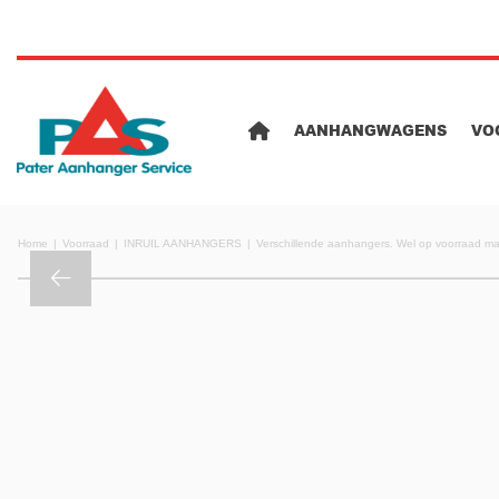
AANHANGWAGENS
VO
Home
Voorraad
INRUIL AANHANGERS
Verschillende aanhangers. Wel op voorraad maar