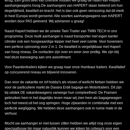
terug. Een groot deel van Drenthe houden we graag de naam van Hapert
aanhangwagens hoog.De aanhangers van HAPERT staan bekend om hun
degelijkheid, kwaliteit en kracht. Het is dan ook geen verrassing dat dit merk
in heel Europa wordt geroemd. Alle soorten aanhangwagens van HAPERT
worden door PAS geleverd. Wij adviseren u graag!
Naast Hapert hebben we de unieke Twin Trailer van TWIN TECH in ons
programma. Deze multi aanhanger is naast transporter met eigen kantel
cilinder ook een hoogwaardige kipper met heel veel ruimte. Voor hoveniers
een perfece oplossing voor 2 in 1. De kwaliteit is vergelijkbaar met Hapert
van hoog niveau. De contacten zijn over en weer zeer prettig. We zijn blij
met deze toevoeging aan ons assortimant.
Voor Paardentrailers kijken we graag naar onze Humbaur trailers. Kwalitatief
op concurerend niveau en blijvend innoveren.
Dan voor de vakantie en /of hobby's als vissen of wellicht fietsen hebben we
voor de particuliere markt de Daxara Erdé bagage en Motortrailers. Dit zijn
bij uitstek DE vakantiewagens vanwege hun compleetheid. De Fransen
gebruiken hem in het dagelijks leven maar wij zien hem als bagagewagen
toch het meest uit het oog springen. Hoge zijwanden in combinatie met een
perfecte wegligging. We hebben deze aanhangers ook in ruime mate in de
verhuur.
Mocht uw aanhanger er niet tussen zitten hebben we altijd nog onze eigen
speciaalbouw lijn maar natuurlijk kunnen we kijken bij collega's voor een