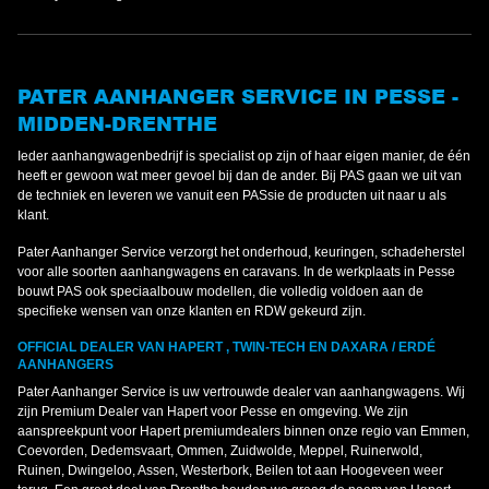
PATER AANHANGER SERVICE IN PESSE -
MIDDEN-DRENTHE
Ieder aanhangwagenbedrijf is specialist op zijn of haar eigen manier, de één
heeft er gewoon wat meer gevoel bij dan de ander. Bij PAS gaan we uit van
de techniek en leveren we vanuit een PASsie de producten uit naar u als
klant.
Pater Aanhanger Service verzorgt het onderhoud, keuringen, schadeherstel
voor alle soorten aanhangwagens en caravans. In de werkplaats in Pesse
bouwt PAS ook speciaalbouw modellen, die volledig voldoen aan de
specifieke wensen van onze klanten en RDW gekeurd zijn.
OFFICIAL DEALER VAN HAPERT , TWIN-TECH EN DAXARA / ERDÉ
AANHANGERS
Pater Aanhanger Service is uw vertrouwde dealer van aanhangwagens. Wij
zijn Premium Dealer van Hapert voor Pesse en omgeving. We zijn
aanspreekpunt voor Hapert premiumdealers binnen onze regio van Emmen,
Coevorden, Dedemsvaart, Ommen, Zuidwolde, Meppel, Ruinerwold,
Ruinen, Dwingeloo, Assen, Westerbork, Beilen tot aan Hoogeveen weer