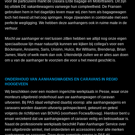
voor de particuliere markt de Daxara Erdé bagage en Motortrailers. Dit zijn
bij uitstek DE vakantiewagens vanwege hun compleetheid. De Fransen
gebruiken hem in het dagelijks leven maar wij zien hem als bagagewagen
toch het meest uit het oog springen. Hoge zijwanden in combinatie met een
perfecte wegligging. We hebben deze aanhangers ook in ruime mate in de
verhuur.
Mocht uw aanhanger er niet tussen zitten hebben we altijd nog onze eigen
speciaalbouw lijn maar natuurlijk kunnen we kijken bij collega's voor een
Böckmann, Anssems, Saris, Unsinn, Hulco, Ifor Williams, Brenderup, Brian
James, Martz of welk merk dan ook. Uiteindelijk zullen we er alles aan doen
om u van de aanhanger te voorzien die voor u het meest geschikt is.
ONDERHOUD VAN AANHANGWAGENS EN CARAVANS IN REGIO
HOOGEVEEN
Wij beschikken over een modern ingerichte werkplaats in Pesse, waar onze
monteurs uitgebreid onderhoud aan uw aanhangwagen of caravan
uitvoeren. Bij PAS staat veiligheid daarbij voorop: alle aanhangwagens en
caravans worden daarom uitvoerig geïnspecteerd, gekeurd en getest
volgens de richtlijnen van BOVAG (voorheen Focwa/Bovag). Hierdoor bent u
ervan verzekerd dat uw aanhangwagen of caravan veilig en betrouwbaar is.
Naast de professionele werkplaats beschikt Pater Aanhanger Service over
een uitgebreide winkel, met onderdelen en accessoires voor alle merken