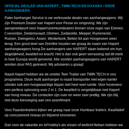
OFFICIAL DEALER VAN HAPERT , TWIN-TECH EN DAXARA / ERDÉ
AANHANGERS
Pater Aanhanger Service is uw vertrouwde dealer van aanhangwagens. Wij
zijn Premium Dealer van Hapert voor Pesse en omgeving. We zijn
aanspreekpunt voor Hapert premiumdealers binnen onze regio van Emmen,
Coevorden, Dedemsvaart, Ommen, Zuidwolde, Meppel, Ruinerwold,
Ruinen, Dwingeloo, Assen, Westerbork, Beilen tot aan Hoogeveen weer
terug. Een groot deel van Drenthe houden we graag de naam van Hapert
aanhangwagens hoog.De aanhangers van HAPERT staan bekend om hun
degelijkheid, kwaliteit en kracht. Het is dan ook geen verrassing dat dit merk
in heel Europa wordt geroemd. Alle soorten aanhangwagens van HAPERT
worden door PAS geleverd. Wij adviseren u graag!
Naast Hapert hebben we de unieke Twin Trailer van TWIN TECH in ons
programma. Deze multi aanhanger is naast transporter met eigen kantel
cilinder ook een hoogwaardige kipper met heel veel ruimte. Voor hoveniers
een perfece oplossing voor 2 in 1. De kwaliteit is vergelijkbaar met Hapert
van hoog niveau. De contacten zijn over en weer zeer prettig. We zijn blij
met deze toevoeging aan ons assortimant.
Voor Paardentrailers kijken we graag naar onze Humbaur trailers. Kwalitatief
op concurerend niveau en blijvend innoveren.
Dan voor de vakantie en /of hobby's als vissen of wellicht fietsen hebben we