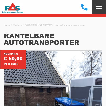
Home
Verhuur
(AUTO)TRANSPORTERS
Kantelbare autotransporter
KANTELBARE
AUTOTRANSPORTER
HUURPRIJS
€ 50,00
PER DAG