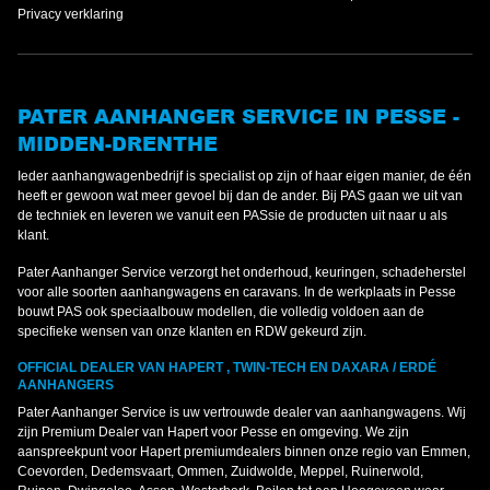
Privacy verklaring
PATER AANHANGER SERVICE IN PESSE -
MIDDEN-DRENTHE
Ieder aanhangwagenbedrijf is specialist op zijn of haar eigen manier, de één
heeft er gewoon wat meer gevoel bij dan de ander. Bij PAS gaan we uit van
de techniek en leveren we vanuit een PASsie de producten uit naar u als
klant.
Pater Aanhanger Service verzorgt het onderhoud, keuringen, schadeherstel
voor alle soorten aanhangwagens en caravans. In de werkplaats in Pesse
bouwt PAS ook speciaalbouw modellen, die volledig voldoen aan de
specifieke wensen van onze klanten en RDW gekeurd zijn.
OFFICIAL DEALER VAN HAPERT , TWIN-TECH EN DAXARA / ERDÉ
AANHANGERS
Pater Aanhanger Service is uw vertrouwde dealer van aanhangwagens. Wij
zijn Premium Dealer van Hapert voor Pesse en omgeving. We zijn
aanspreekpunt voor Hapert premiumdealers binnen onze regio van Emmen,
Coevorden, Dedemsvaart, Ommen, Zuidwolde, Meppel, Ruinerwold,