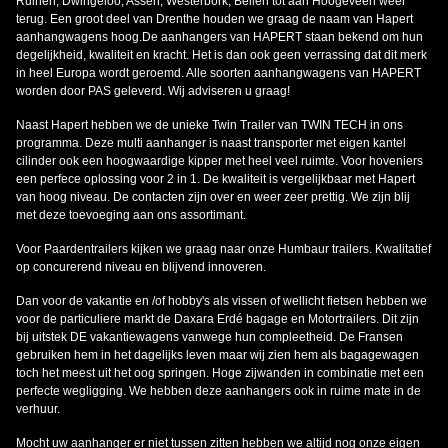
Ruinen, Dwingeloo, Assen, Westerbork, Beilen tot aan Hoogeveen weer
terug. Een groot deel van Drenthe houden we graag de naam van Hapert
aanhangwagens hoog.De aanhangers van HAPERT staan bekend om hun
degelijkheid, kwaliteit en kracht. Het is dan ook geen verrassing dat dit merk
in heel Europa wordt geroemd. Alle soorten aanhangwagens van HAPERT
worden door PAS geleverd. Wij adviseren u graag!
Naast Hapert hebben we de unieke Twin Trailer van TWIN TECH in ons
programma. Deze multi aanhanger is naast transporter met eigen kantel
cilinder ook een hoogwaardige kipper met heel veel ruimte. Voor hoveniers
een perfece oplossing voor 2 in 1. De kwaliteit is vergelijkbaar met Hapert
van hoog niveau. De contacten zijn over en weer zeer prettig. We zijn blij
met deze toevoeging aan ons assortimant.
Voor Paardentrailers kijken we graag naar onze Humbaur trailers. Kwalitatief
op concurerend niveau en blijvend innoveren.
Dan voor de vakantie en /of hobby's als vissen of wellicht fietsen hebben we
voor de particuliere markt de Daxara Erdé bagage en Motortrailers. Dit zijn
bij uitstek DE vakantiewagens vanwege hun compleetheid. De Fransen
gebruiken hem in het dagelijks leven maar wij zien hem als bagagewagen
toch het meest uit het oog springen. Hoge zijwanden in combinatie met een
perfecte wegligging. We hebben deze aanhangers ook in ruime mate in de
verhuur.
Mocht uw aanhanger er niet tussen zitten hebben we altijd nog onze eigen