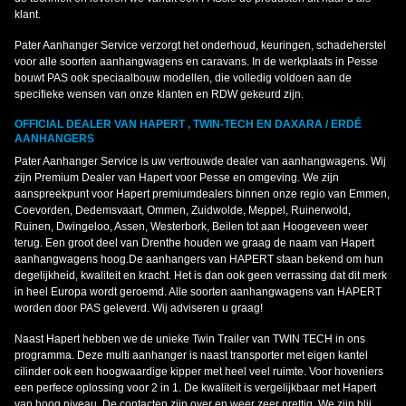
klant.
Pater Aanhanger Service verzorgt het onderhoud, keuringen, schadeherstel
voor alle soorten aanhangwagens en caravans. In de werkplaats in Pesse
bouwt PAS ook speciaalbouw modellen, die volledig voldoen aan de
specifieke wensen van onze klanten en RDW gekeurd zijn.
OFFICIAL DEALER VAN HAPERT , TWIN-TECH EN DAXARA / ERDÉ
AANHANGERS
Pater Aanhanger Service is uw vertrouwde dealer van aanhangwagens. Wij
zijn Premium Dealer van Hapert voor Pesse en omgeving. We zijn
aanspreekpunt voor Hapert premiumdealers binnen onze regio van Emmen,
Coevorden, Dedemsvaart, Ommen, Zuidwolde, Meppel, Ruinerwold,
Ruinen, Dwingeloo, Assen, Westerbork, Beilen tot aan Hoogeveen weer
terug. Een groot deel van Drenthe houden we graag de naam van Hapert
aanhangwagens hoog.De aanhangers van HAPERT staan bekend om hun
degelijkheid, kwaliteit en kracht. Het is dan ook geen verrassing dat dit merk
in heel Europa wordt geroemd. Alle soorten aanhangwagens van HAPERT
worden door PAS geleverd. Wij adviseren u graag!
Naast Hapert hebben we de unieke Twin Trailer van TWIN TECH in ons
programma. Deze multi aanhanger is naast transporter met eigen kantel
cilinder ook een hoogwaardige kipper met heel veel ruimte. Voor hoveniers
een perfece oplossing voor 2 in 1. De kwaliteit is vergelijkbaar met Hapert
van hoog niveau. De contacten zijn over en weer zeer prettig. We zijn blij