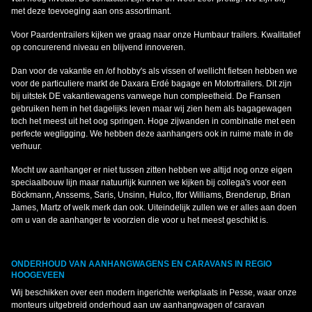
met deze toevoeging aan ons assortimant.
Voor Paardentrailers kijken we graag naar onze Humbaur trailers. Kwalitatief
op concurerend niveau en blijvend innoveren.
Dan voor de vakantie en /of hobby's als vissen of wellicht fietsen hebben we
voor de particuliere markt de Daxara Erdé bagage en Motortrailers. Dit zijn
bij uitstek DE vakantiewagens vanwege hun compleetheid. De Fransen
gebruiken hem in het dagelijks leven maar wij zien hem als bagagewagen
toch het meest uit het oog springen. Hoge zijwanden in combinatie met een
perfecte wegligging. We hebben deze aanhangers ook in ruime mate in de
verhuur.
Mocht uw aanhanger er niet tussen zitten hebben we altijd nog onze eigen
speciaalbouw lijn maar natuurlijk kunnen we kijken bij collega's voor een
Böckmann, Anssems, Saris, Unsinn, Hulco, Ifor Williams, Brenderup, Brian
James, Martz of welk merk dan ook. Uiteindelijk zullen we er alles aan doen
om u van de aanhanger te voorzien die voor u het meest geschikt is.
ONDERHOUD VAN AANHANGWAGENS EN CARAVANS IN REGIO
HOOGEVEEN
Wij beschikken over een modern ingerichte werkplaats in Pesse, waar onze
monteurs uitgebreid onderhoud aan uw aanhangwagen of caravan