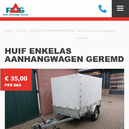
Home
Verhuur
GESLOTEN AANHANGWAGENS
Huif enkelas aanhangwagen
geremd
HUIF ENKELAS
AANHANGWAGEN GEREMD
.
€ 35,00
PER DAG