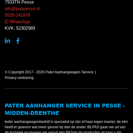
7933TN Pesse
info@paspesse.nl
0528-241878
WhatsApp
KVK: 52302989
© Copyright 2017 - 2026 Pater Aanhangwagen Service
Privacy verklaring
PATER AANHANGER SERVICE IN PESSE -
MIDDEN-DRENTHE
Ieder aanhangwagenbedrijf is specialist op zijn of haar eigen manier, de één
heeft er gewoon wat meer gevoel bij dan de ander. Bij PAS gaan we uit van
de techniek en leveren we vanuit een PASsie de producten uit naar u als