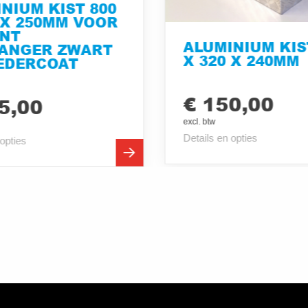
NIUM KIST 800
 X 250MM VOOR
ANT
ALUMINIUM KIS
ANGER ZWART
X 320 X 240MM
EDERCOAT
€ 150,00
5,00
excl. btw
Details en opties
 opties