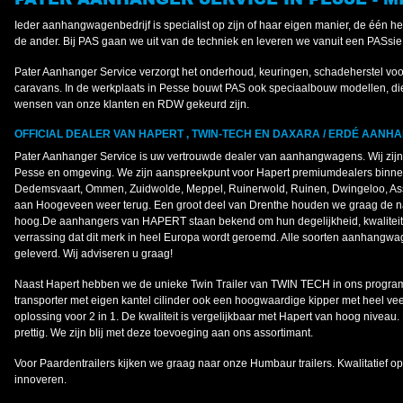
Ieder aanhangwagenbedrijf is specialist op zijn of haar eigen manier, de één h
de ander. Bij PAS gaan we uit van de techniek en leveren we vanuit een PASsie 
Pater Aanhanger Service verzorgt het onderhoud, keuringen, schadeherstel vo
caravans. In de werkplaats in Pesse bouwt PAS ook speciaalbouw modellen, die
wensen van onze klanten en RDW gekeurd zijn.
OFFICIAL DEALER VAN HAPERT , TWIN-TECH EN DAXARA / ERDÉ AANH
Pater Aanhanger Service is uw vertrouwde dealer van aanhangwagens. Wij zij
Pesse en omgeving. We zijn aanspreekpunt voor Hapert premiumdealers binn
Dedemsvaart, Ommen, Zuidwolde, Meppel, Ruinerwold, Ruinen, Dwingeloo, Asse
aan Hoogeveen weer terug. Een groot deel van Drenthe houden we graag de
hoog.De aanhangers van HAPERT staan bekend om hun degelijkheid, kwaliteit 
verrassing dat dit merk in heel Europa wordt geroemd. Alle soorten aanhan
geleverd. Wij adviseren u graag!
Naast Hapert hebben we de unieke Twin Trailer van TWIN TECH in ons progra
transporter met eigen kantel cilinder ook een hoogwaardige kipper met heel vee
oplossing voor 2 in 1. De kwaliteit is vergelijkbaar met Hapert van hoog niveau.
prettig. We zijn blij met deze toevoeging aan ons assortimant.
Voor Paardentrailers kijken we graag naar onze Humbaur trailers. Kwalitatief o
innoveren.