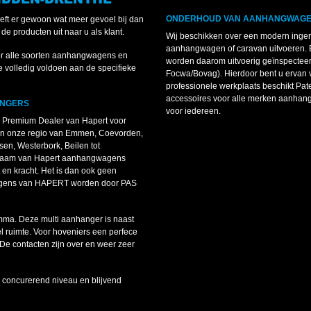
ONDERHOUD VAN AANHANGWAGEN
eeft er gewoon wat meer gevoel bij dan
de producten uit naar u als klant.
Wij beschikken over een modern inger
aanhangwagen of caravan uitvoeren. B
or alle soorten aanhangwagens en
worden daarom uitvoerig geïnspecteer
 volledig voldoen aan de specifieke
Focwa/Bovag). Hierdoor bent u ervan 
professionele werkplaats beschikt Pat
accessoires voor alle merken aanhang
ANGERS
voor iedereen.
n Premium Dealer van Hapert voor
en onze regio van Emmen, Coevorden,
n, Westerbork, Beilen tot
 naam van Hapert aanhangwagens
en kracht. Het is dan ook geen
gwagens van HAPERT worden door PAS
mma. Deze multi aanhanger is naast
l ruimte. Voor hoveniers een perfece
 De contacten zijn over en weer zeer
p concurerend niveau en blijvend