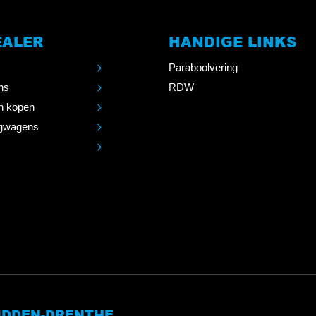
EALER
HANDIGE LINKS
Paraboolvering
ns
RDW
n kopen
gwagens
MIDDEN-DRENTHE