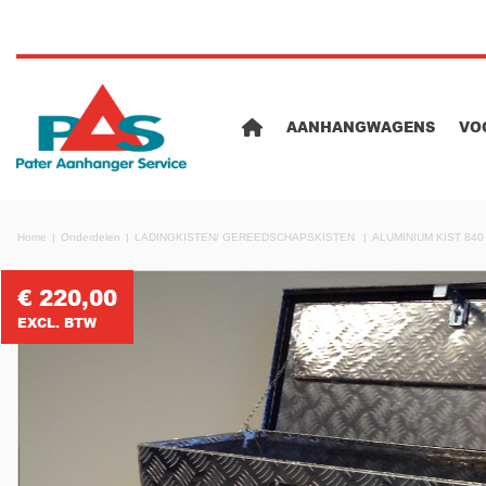
AANHANGWAGENS
VO
Home
Onderdelen
LADINGKISTEN/ GEREEDSCHAPSKISTEN
ALUMINIUM KIST 840
€ 220,00
EXCL. BTW