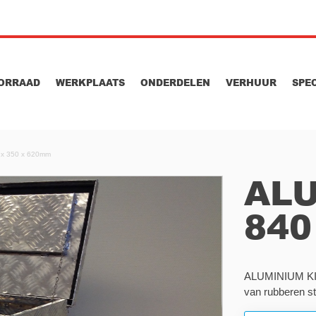
ORRAAD
WERKPLAATS
ONDERDELEN
VERHUUR
SPE
 x 350 x 620mm
ALU
840
ALUMINIUM KIST
van rubberen s