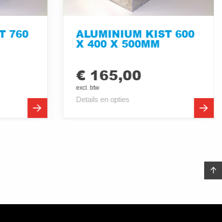
T 760
ALUMINIUM KIST 600
X 400 X 500MM
€ 165,00
excl. btw
Details en opties