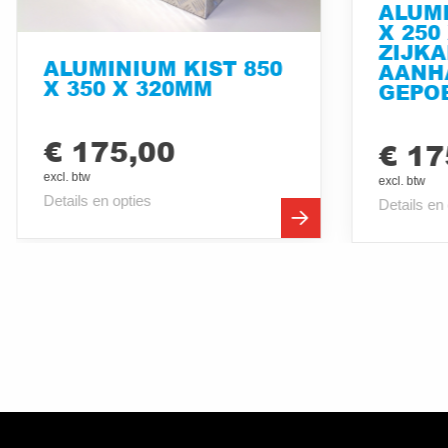
ALUMI
X 250
ZIJK
ALUMINIUM KIST 850
AANH
X 350 X 320MM
GEPO
€ 175,00
€ 17
excl. btw
excl. btw
Details en opties
Details en