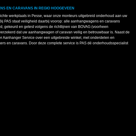
S EN CARAVANS IN REGIO HOOGEVEEN
ichte werkplaats in Pesse, waar onze monteurs uitgebreid onderhoud aan uw
ij PAS staat veiligheid daarbij voorop: alle aanhangwagens en caravans
d, gekeurd en getest volgens de richtlijnen van BOVAG (voorheen
verzekerd dat uw aanhangwagen of caravan veilig en betrouwbaar is. Naast de
er Aanhanger Service over een uitgebreide winkel, met onderdelen en
ers en caravans. Door deze complete service is PAS dé onderhoudsspecialist